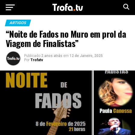
ARTIGOS
“Noite de Fados no Muro em prol da
Viagem de Finalistas”
Publicado
2 anos atrás
em
12 de Janeiro, 2025
Por
Trofatv