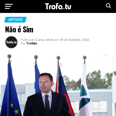
ARTIGOS
Não é Sim
Publicado
2 anos atrás
em
29 de Outubro, 2024
Por
Trofatv