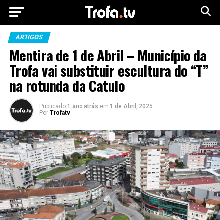
ARTIGOS
Mentira de 1 de Abril – Município da
Trofa vai substituir escultura do “T”
na rotunda da Catulo
Publicado
1 ano atrás
em
1 de Abril, 2025
Por
Trofatv