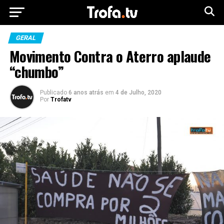
GERAL
Movimento Contra o Aterro aplaude
“chumbo”
Publicado
6 anos atrás
em
4 de Julho, 2020
Por
Trofatv