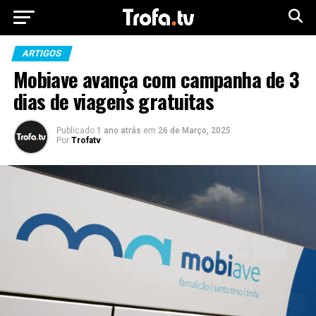
ARTIGOS
Mobiave avança com campanha de 3
dias de viagens gratuitas
Publicado
1 ano atrás
em
26 de Março, 2025
Por
Trofatv