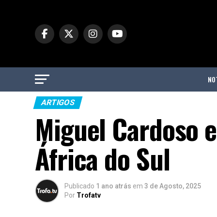
NO
ARTIGOS
Miguel Cardoso e
África do Sul
Publicado
1 ano atrás
em
3 de Agosto, 2025
Por
Trofatv