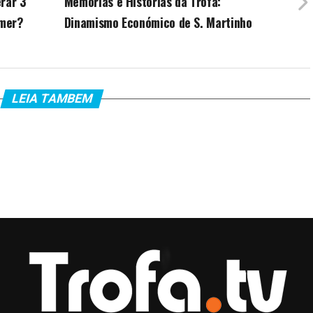
rar 3
Memórias e Histórias da Trofa:
omer?
Dinamismo Económico de S. Martinho
LEIA TAMBEM