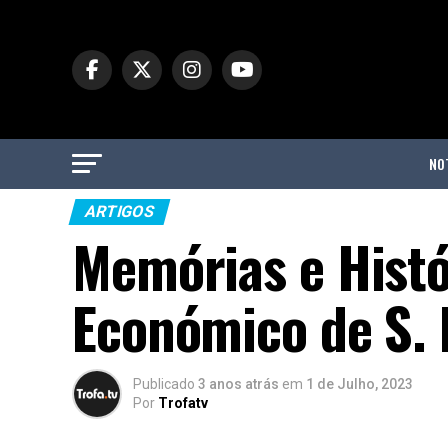
NO
ARTIGOS
Memórias e Histó
Económico de S.
Publicado
3 anos atrás
em
1 de Julho, 2023
Por
Trofatv