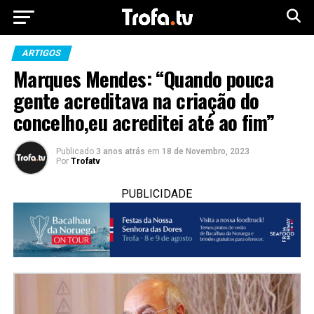
ARTIGOS
Marques Mendes: “Quando pouca
gente acreditava na criação do
concelho,eu acreditei até ao fim”
Publicado
3 anos atrás
em
18 de Novembro, 2023
Por
Trofatv
PUBLICIDADE