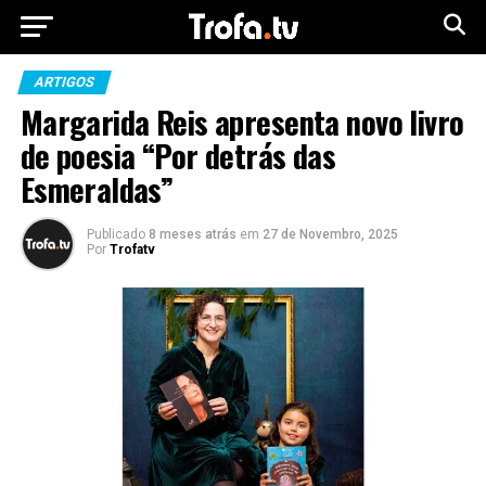
ARTIGOS
Margarida Reis apresenta novo livro
de poesia “Por detrás das
Esmeraldas”
Publicado
8 meses atrás
em
27 de Novembro, 2025
Por
Trofatv