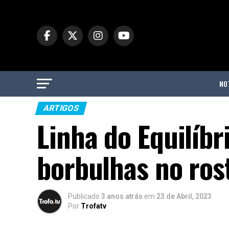
NO
ARTIGOS
Linha do Equilíbr
borbulhas no ros
Publicado
3 anos atrás
em
23 de Abril, 2023
Por
Trofatv