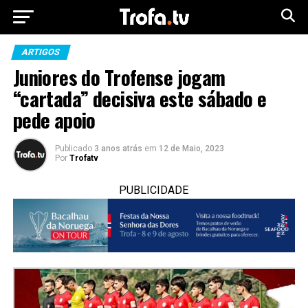
ARTIGOS
Juniores do Trofense jogam
“cartada” decisiva este sábado e
pede apoio
Publicado
3 anos atrás
em
12 de Maio, 2023
Por
Trofatv
PUBLICIDADE