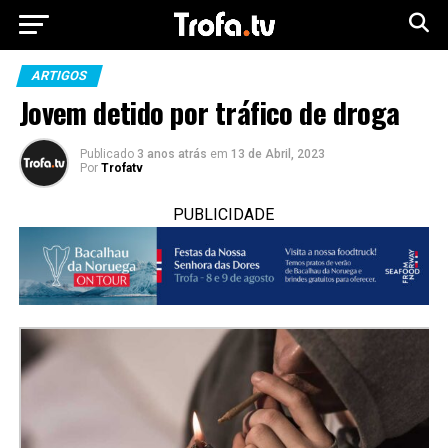
ARTIGOS
Jovem detido por tráfico de droga
Publicado
3 anos atrás
em
13 de Abril, 2023
Por
Trofatv
PUBLICIDADE