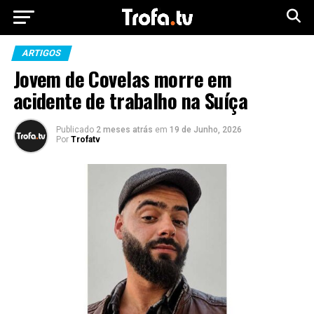
ARTIGOS
Jovem de Covelas morre em
acidente de trabalho na Suíça
Publicado
2 meses atrás
em
19 de Junho, 2026
Por
Trofatv