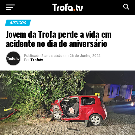
ARTIGOS
Jovem da Trofa perde a vida em
acidente no dia de aniversário
Publicado
2 anos atrás
em
26 de Junho, 2024
Por
Trofatv