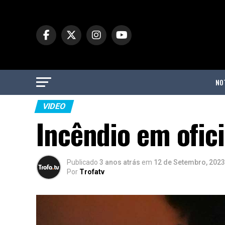
NO
VIDEO
Incêndio em ofic
Publicado
3 anos atrás
em
12 de Setembro, 2023
Por
Trofatv