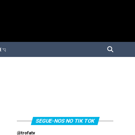
E ◹
SEGUE-NOS NO TIK TOK
@trofatv