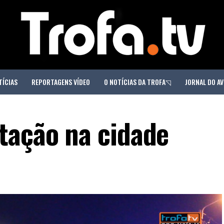
TÍCIAS
REPORTAGENS VÍDEO
O NOTÍCIAS DA TROFA◹
JORNAL DO AV
tação na cidade