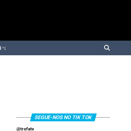
E ◹
SEGUE-NOS NO TIK TOK
@trofatv