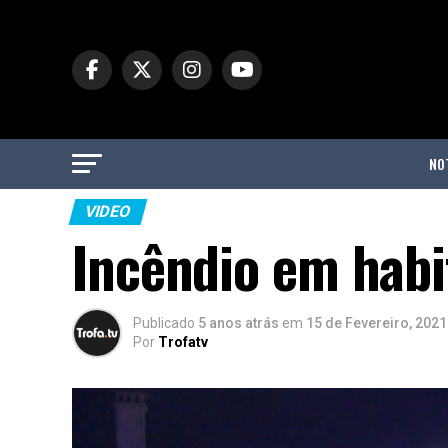
NO
VIDEO
Incêndio em habi
Publicado
5 anos atrás
em
15 de Fevereiro, 2021
Por
Trofatv