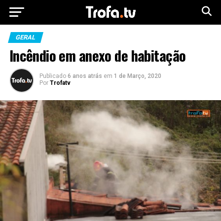
GERAL
Incêndio em anexo de habitação
Publicado
6 anos atrás
em
1 de Março, 2020
Por
Trofatv