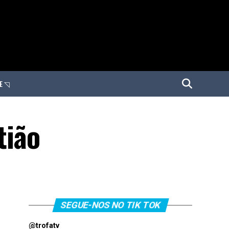
E ◹
tião
SEGUE-NOS NO TIK TOK
@trofatv