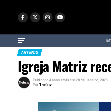
NO
ARTIGOS
Igreja Matriz rec
Publicado
4 anos atrás
em
28 de Janeiro, 2023
Por
Trofatv