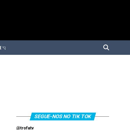
E ◹
SEGUE-NOS NO TIK TOK
@trofatv