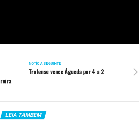
NOTÍCIA SEGUINTE
Trofense vence Águeda por 4 a 2
reira
LEIA TAMBEM