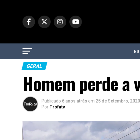
NO
GERAL
Homem perde a v
Publicado
6 anos atrás
em
25 de Setembro, 2020
Por
Trofatv