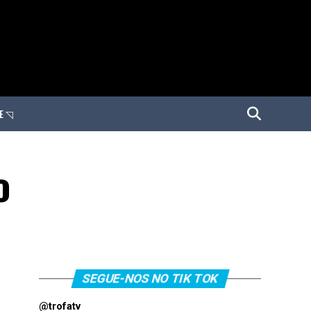
E ◹
o
SEGUE-NOS NO TIK TOK
@trofatv