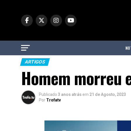
NO
ARTIGOS
Homem morreu em
Publicado
3 anos atrás
em
21 de Agosto, 2023
Por
Trofatv