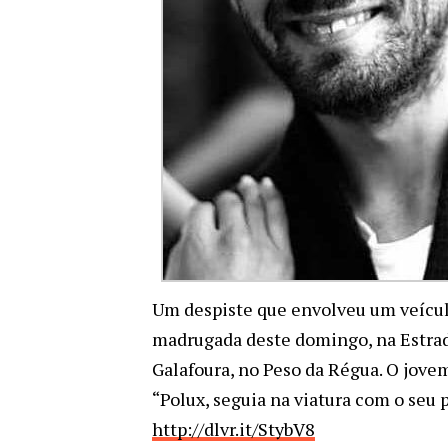
Um despiste que envolveu um veículo
madrugada deste domingo, na Estrada
Galafoura, no Peso da Régua. O jove
“Polux, seguia na viatura com o seu p
http://dlvr.it/StybV8