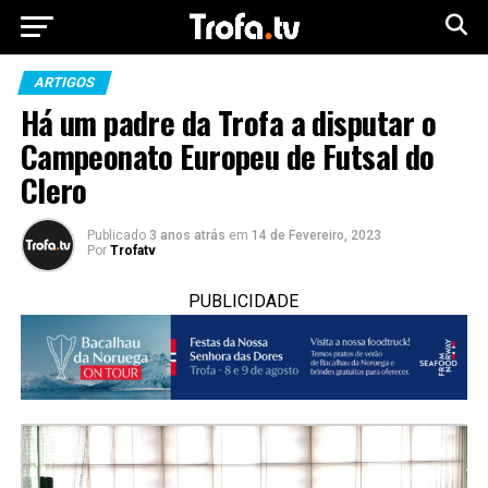
ARTIGOS
Há um padre da Trofa a disputar o
Campeonato Europeu de Futsal do
Clero
Publicado
3 anos atrás
em
14 de Fevereiro, 2023
Por
Trofatv
PUBLICIDADE