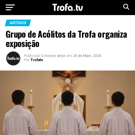
ARTIGOS
Grupo de Acólitos da Trofa organiza
exposição
Publicado
2 meses atrás
em
26 de Maio, 2026
Por
Trofatv