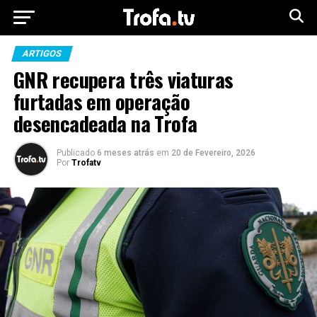
ARTIGOS
GNR recupera três viaturas
furtadas em operação
desencadeada na Trofa
Publicado
6 meses atrás
em
20 de Fevereiro, 2026
Por
Trofatv