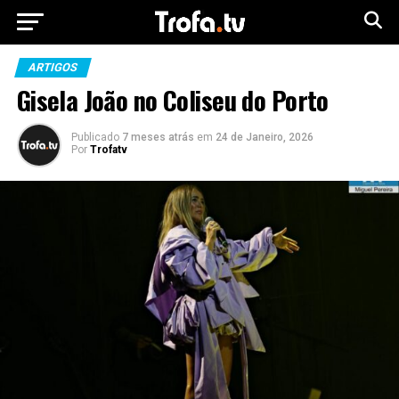
ARTIGOS
Gisela João no Coliseu do Porto
Publicado
7 meses atrás
em
24 de Janeiro, 2026
Por
Trofatv