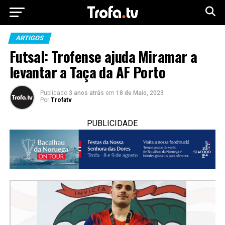
ARTIGOS
Futsal: Trofense ajuda Miramar a
levantar a Taça da AF Porto
Publicado
3 anos atrás
em
18 de Maio, 2023
Por
Trofatv
PUBLICIDADE