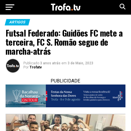
ARTIGOS
Futsal Federado: Guidões FC mete a
terceira, FC S. Romão segue de
marcha-atrás
Publicado
3 anos atrás
em
3 de Maio, 2023
Por
Trofatv
PUBLICIDADE