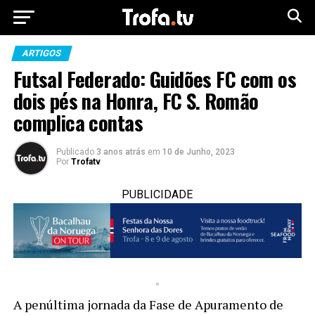
ARTIGOS
Futsal Federado: Guidões FC com os
dois pés na Honra, FC S. Romão
complica contas
Publicado
3 anos atrás
em
10 de Junho, 2023
Por
Trofatv
PUBLICIDADE
A penúltima jornada da Fase de Apuramento de