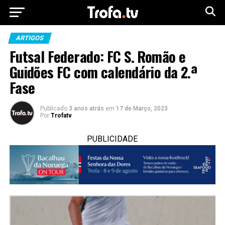
ARTIGOS
Futsal Federado: FC S. Romão e
Guidões FC com calendário da 2.ª
Fase
Publicado
3 anos atrás
em
17 de Março, 2023
Por
Trofatv
PUBLICIDADE