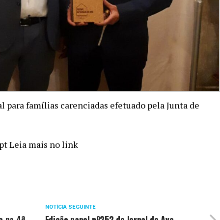
l para famílias carenciadas efetuado pela Junta de
t Leia mais no link
NOTÍCIA SEGUINTE
a na 4ª
Edição papel nº252 do Jornal do Ave