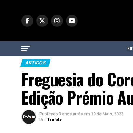
NO
ARTIGOS
Freguesia do Cor
Edição Prémio Au
Publicado
3 anos atrás
em
19 de Maio, 2023
Por
Trofatv