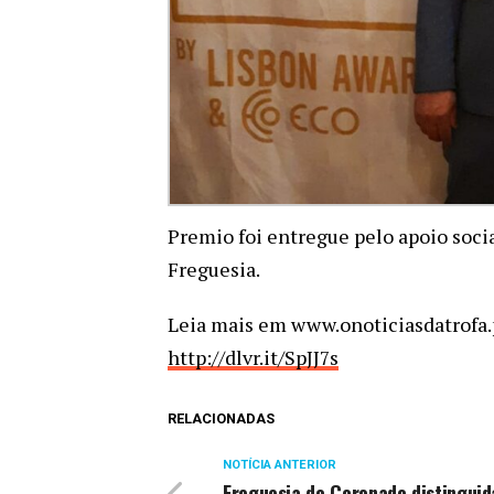
Premio foi entregue pelo apoio socia
Freguesia.
Leia mais em www.onoticiasdatrofa.p
http://dlvr.it/SpJJ7s
RELACIONADAS
NOTÍCIA ANTERIOR
Freguesia do Coronado distinguid