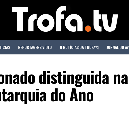
TÍCIAS
REPORTAGENS VÍDEO
O NOTÍCIAS DA TROFA◹
JORNAL DO AV
onado distinguida na
tarquia do Ano