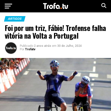
ARTIGOS
Foi por um triz, Fábio! Trofense falha
vitória na Volta a Portugal
Publicado
2 anos atrás
em
30 de Julho, 2024
Por
Trofatv