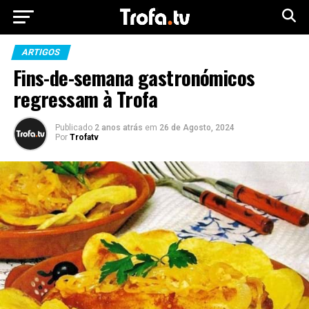
ARTIGOS
Fins-de-semana gastronómicos
regressam à Trofa
Publicado
2 anos atrás
em
26 de Agosto, 2024
Por
Trofatv