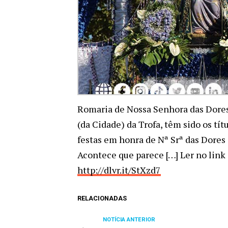
Romaria de Nossa Senhora das Dores 
(da Cidade) da Trofa, têm sido os tít
festas em honra de Nª Srª das Dores d
Acontece que parece […] Ler no link
http://dlvr.it/StXzd7
RELACIONADAS
NOTÍCIA ANTERIOR