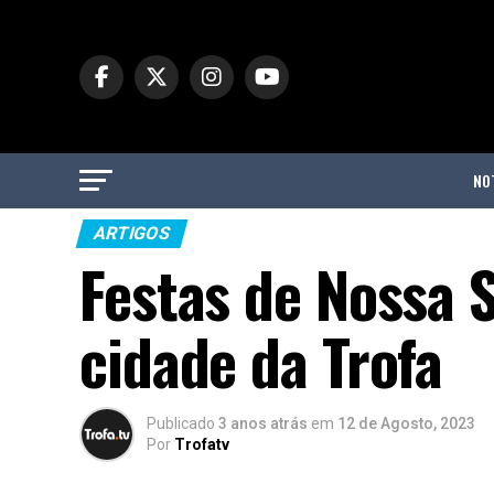
NO
ARTIGOS
Festas de Nossa 
cidade da Trofa
Publicado
3 anos atrás
em
12 de Agosto, 2023
Por
Trofatv