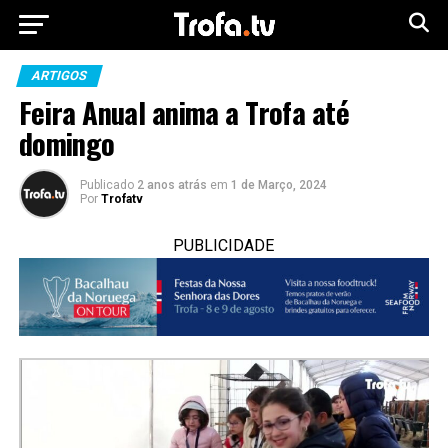
ARTIGOS
Feira Anual anima a Trofa até
domingo
Publicado
2 anos atrás
em
1 de Março, 2024
Por
Trofatv
PUBLICIDADE