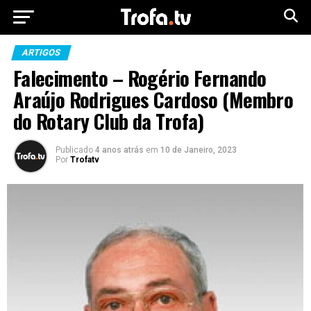
ARTIGOS
Falecimento – Rogério Fernando
Araújo Rodrigues Cardoso (Membro
do Rotary Club da Trofa)
Publicado
4 anos atrás
em
10 de Janeiro, 2023
Por
Trofatv