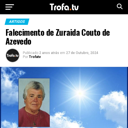
ARTIGOS
Falecimento de Zuraida Couto de
Azevedo
Publicado
2 anos atrás
em
27 de Outubro, 2024
Por
Trofatv