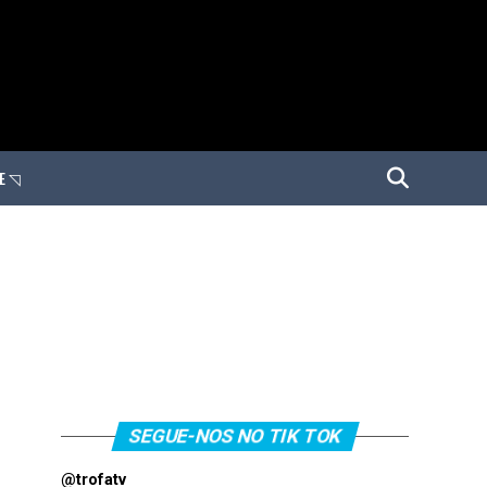
E ◹
SEGUE-NOS NO TIK TOK
@trofatv