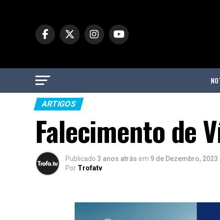
NO
ARTIGOS
Falecimento de V
Publicado
3 anos atrás
em
9 de Dezembro, 2023
Por
Trofatv