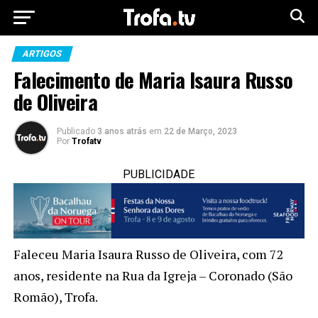
ARTIGOS
Falecimento de Maria Isaura Russo
de Oliveira
Publicado
3 anos atrás
em
22 de Março, 2023
Por
Trofatv
PUBLICIDADE
Faleceu Maria Isaura Russo de Oliveira, com 72
anos, residente na Rua da Igreja – Coronado (São
Romão), Trofa.