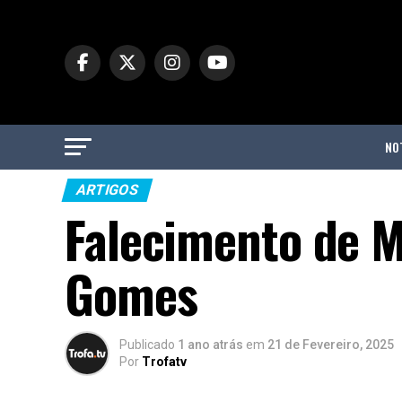
NO
ARTIGOS
Falecimento de M
Gomes
Publicado
1 ano atrás
em
21 de Fevereiro, 2025
Por
Trofatv