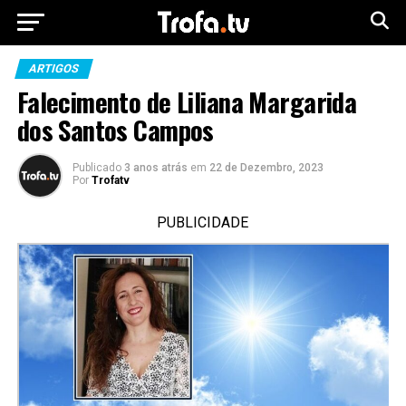
ARTIGOS
Falecimento de Liliana Margarida
dos Santos Campos
Publicado
3 anos atrás
em
22 de Dezembro, 2023
Por
Trofatv
PUBLICIDADE