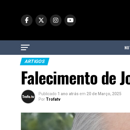
NO
ARTIGOS
Falecimento de J
Publicado
1 ano atrás
em
20 de Março, 2025
Por
Trofatv