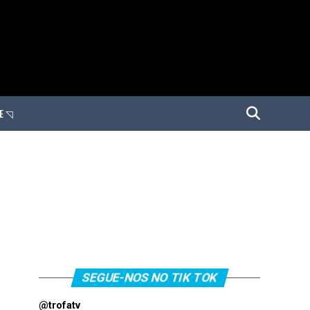
E ◹
SEGUE-NOS NO TIK TOK
@trofatv