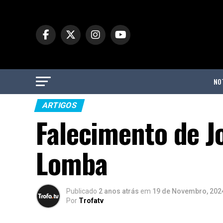
NO
ARTIGOS
Falecimento de Jo
Lomba
Publicado
2 anos atrás
em
19 de Novembro, 202
Por
Trofatv