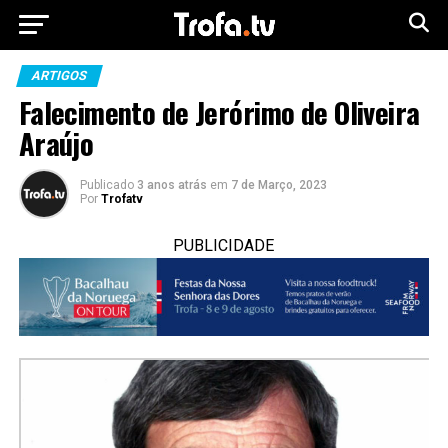
ARTIGOS
Falecimento de Jerórimo de Oliveira
Araújo
Publicado
3 anos atrás
em
7 de Março, 2023
Por
Trofatv
PUBLICIDADE