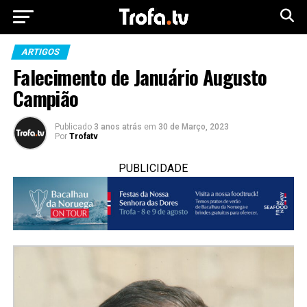
ARTIGOS
Falecimento de Januário Augusto
Campião
Publicado
3 anos atrás
em
30 de Março, 2023
Por
Trofatv
PUBLICIDADE