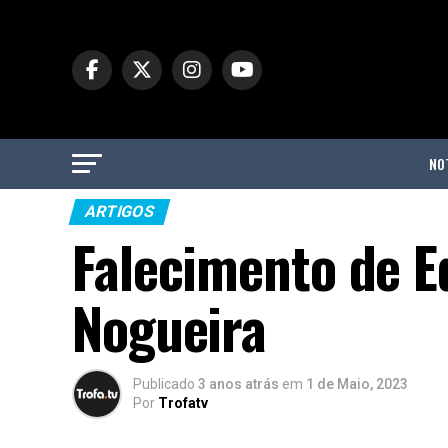
NO
ARTIGOS
Falecimento de E
Nogueira
Publicado
3 anos atrás
em
1 de Maio, 2023
Por
Trofatv