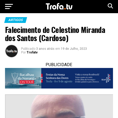
ARTIGOS
Falecimento de Celestino Miranda
dos Santos (Cardoso)
Publicado
3 anos atrás
em
19 de Julho, 2023
Por
Trofatv
PUBLICIDADE