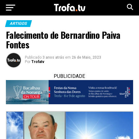
ARTIGOS
Falecimento de Bernardino Paiva
Fontes
Publicado
3 anos atrás
em
26 de Maio, 2023
Por
Trofatv
PUBLICIDADE