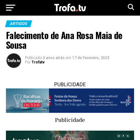
ARTIGOS
Falecimento de Ana Rosa Maia de
Sousa
Publicado
3 anos atrás
em
17 de Fevereiro, 2023
Por
Trofatv
PUBLICIDADE
Publicidade