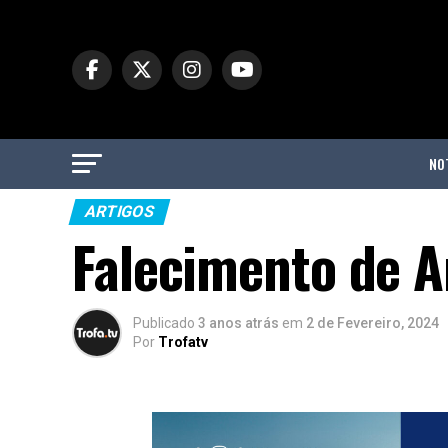
NO
ARTIGOS
Falecimento de A
Publicado
3 anos atrás
em
2 de Fevereiro, 2024
Por
Trofatv