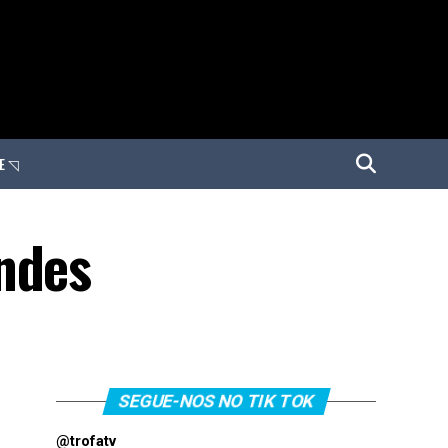
E ◹
ndes
SEGUE-NOS NO TIK TOK
@trofatv