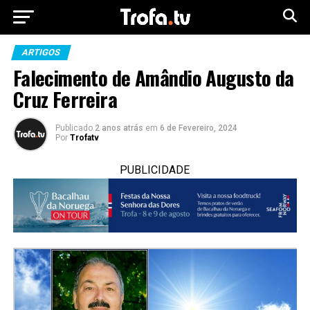
ARTIGOS
Falecimento de Amândio Augusto da
Cruz Ferreira
Publicado
2 anos atrás
em
6 de Fevereiro, 2024
Por
Trofatv
PUBLICIDADE