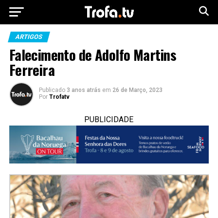
ARTIGOS
Falecimento de Adolfo Martins
Ferreira
Publicado
3 anos atrás
em
26 de Março, 2023
Por
Trofatv
PUBLICIDADE